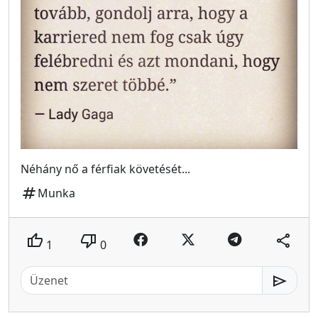
Néhány nő a férfiak követését...
tag
Munka
thumb_up
thumb_down
share
1
0
send