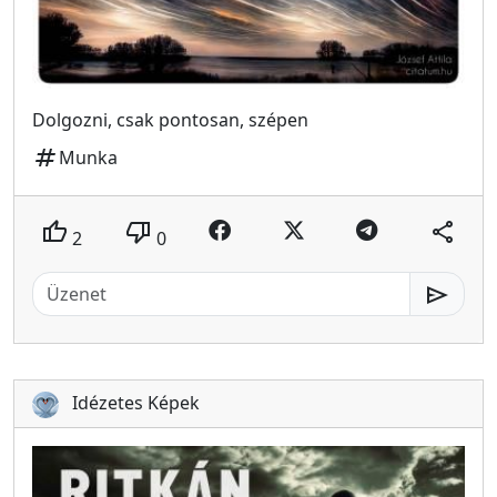
Dolgozni, csak pontosan, szépen
tag
Munka
thumb_up
thumb_down
share
2
0
send
Idézetes Képek