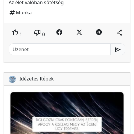
Az élet valóban sötétség
tag
Munka
thumb_up
thumb_down
share
1
0
send
Idézetes Képek