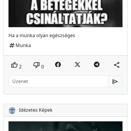
Ha a munka olyan egészséges
tag
Munka
thumb_up
thumb_down
share
2
0
send
Idézetes Képek