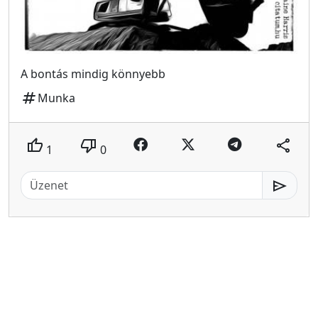
A bontás mindig könnyebb
tag
Munka
thumb_up
thumb_down
share
1
0
send
Idézetes Képek