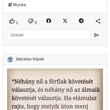
tag
Munka
thumb_up
thumb_down
share
2
0
send
Idézetes Képek