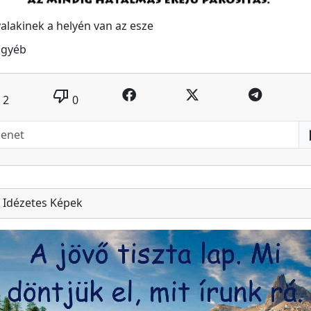
alakinek a helyén van az esze
Egyéb
thumb_down
2
0
Idézetes Képek