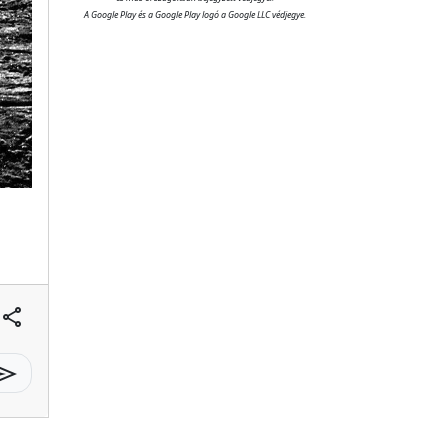
A Google Play és a Google Play logó a Google LLC védjegye.
share
send