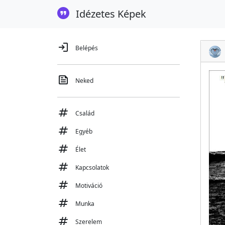
Idézetes Képek
login
Belépés
feed
Neked
tag
Család
tag
Egyéb
tag
Élet
tag
Kapcsolatok
tag
Motiváció
tag
Munka
tag
Szerelem