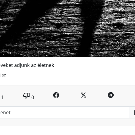
veket adjunk az életnek
let
thumb_down
1
0