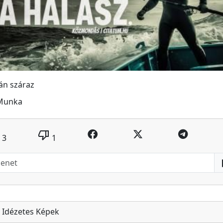
án száraz
Munka
thumb_down
3
1
Idézetes Képek