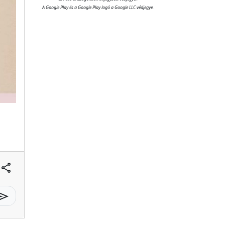
A Google Play és a Google Play logó a Google LLC védjegye.
share
send