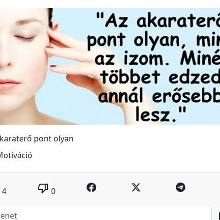
karaterő pont olyan
Motiváció
thumb_down
4
0