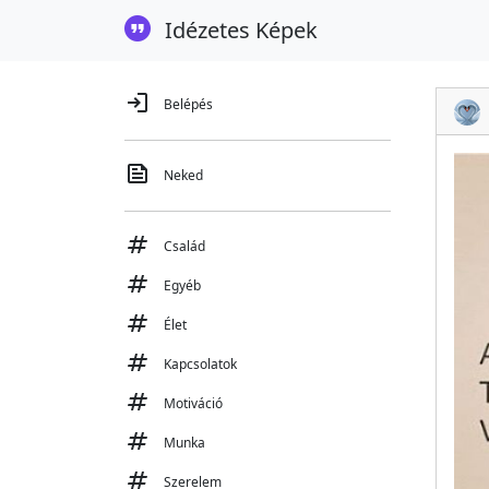
Idézetes Képek
login
Belépés
feed
Neked
tag
Család
tag
Egyéb
tag
Élet
tag
Kapcsolatok
tag
Motiváció
tag
Munka
tag
Szerelem