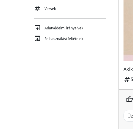
tag
Versek
open_in_browser
Adatvédelmi irányelvek
open_in_browser
Felhasználási feltételek
Aki
tag
thumb_up