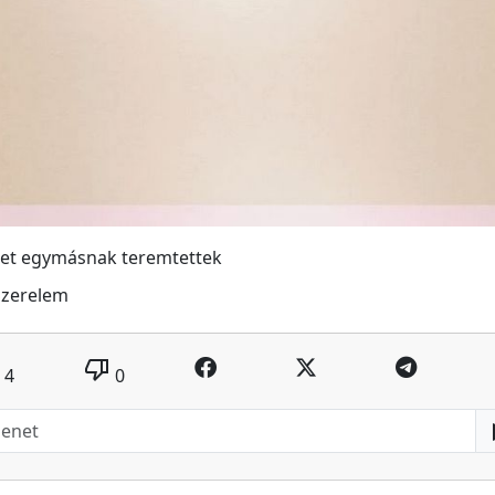
ket egymásnak teremtettek
Szerelem
thumb_down
4
0